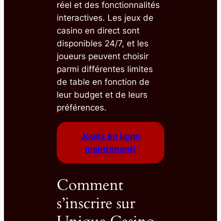
réel et des fonctionnalités
interactives. Les jeux de
casino en direct sont
disponibles 24/7, et les
joueurs peuvent choisir
parmi différentes limites
de table en fonction de
leur budget et de leurs
préférences.
Jouez en ligne
maintenant!
Comment
s’inscrire sur