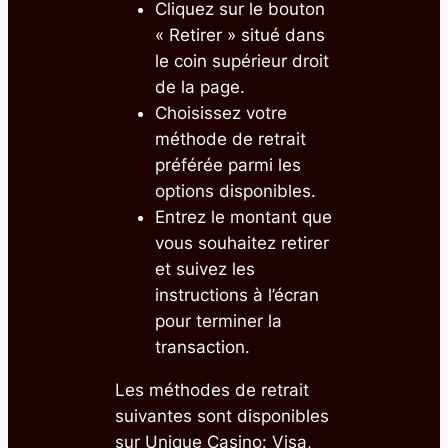
Cliquez sur le bouton
« Retirer » situé dans
le coin supérieur droit
de la page.
Choisissez votre
méthode de retrait
préférée parmi les
options disponibles.
Entrez le montant que
vous souhaitez retirer
et suivez les
instructions à l’écran
pour terminer la
transaction.
Les méthodes de retrait
suivantes sont disponibles
sur Unique Casino: Visa,