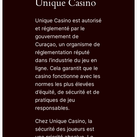
Unique Casino
Unique Casino est autorisé
et réglementé par le
gouvernement de
Curaçao, un organisme de
réglementation réputé
dans l’industrie du jeu en
ligne. Cela garantit que le
casino fonctionne avec les
normes les plus élevées
d’équité, de sécurité et de
pratiques de jeu
responsables.
Chez Unique Casino, la
sécurité des joueurs est
une priorité absolue. Le