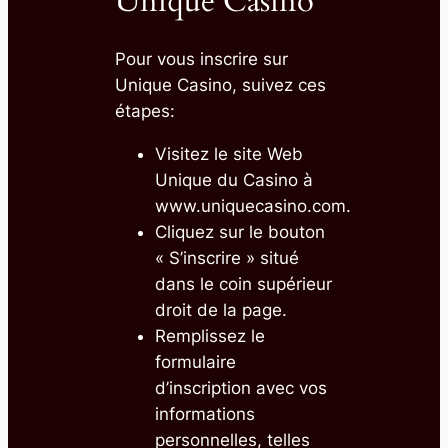
Unique Casino
Pour vous inscrire sur
Unique Casino, suivez ces
étapes:
Visitez le site Web
Unique du Casino à
www.uniquecasino.com.
Cliquez sur le bouton
« S’inscrire » situé
dans le coin supérieur
droit de la page.
Remplissez le
formulaire
d’inscription avec vos
informations
personnelles, telles