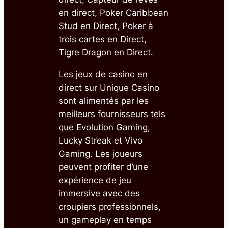
en direct, Poker Caribbean
Stud en Direct, Poker à
trois cartes en Direct,
Tigre Dragon en Direct.
Les jeux de casino en
direct sur Unique Casino
sont alimentés par les
meilleurs fournisseurs tels
que Evolution Gaming,
Lucky Streak et Vivo
Gaming. Les joueurs
peuvent profiter d’une
expérience de jeu
immersive avec des
croupiers professionnels,
un gameplay en temps