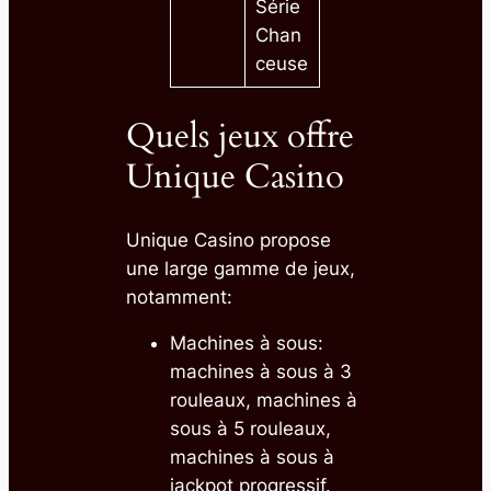
Série
Chan
ceuse
Quels jeux offre
Unique Casino
Unique Casino propose
une large gamme de jeux,
notamment:
Machines à sous:
machines à sous à 3
rouleaux, machines à
sous à 5 rouleaux,
machines à sous à
jackpot progressif.