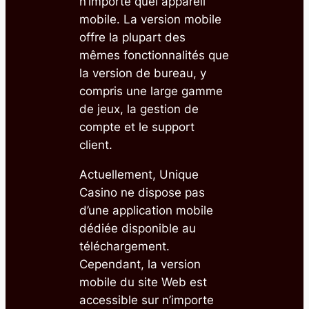
n’importe quel appareil
mobile. La version mobile
offre la plupart des
mêmes fonctionnalités que
la version de bureau, y
compris une large gamme
de jeux, la gestion de
compte et le support
client.
Actuellement, Unique
Casino ne dispose pas
d’une application mobile
dédiée disponible au
téléchargement.
Cependant, la version
mobile du site Web est
accessible sur n’importe