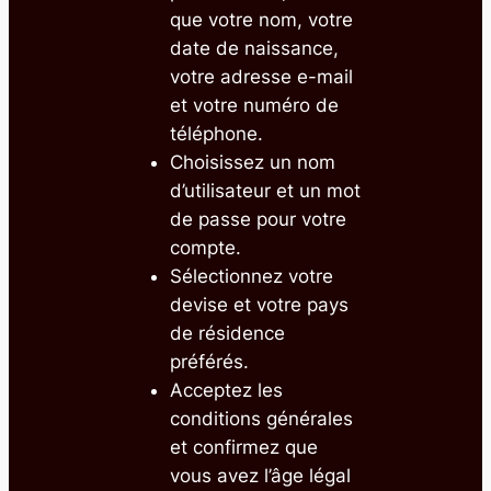
que votre nom, votre
date de naissance,
votre adresse e-mail
et votre numéro de
téléphone.
Choisissez un nom
d’utilisateur et un mot
de passe pour votre
compte.
Sélectionnez votre
devise et votre pays
de résidence
préférés.
Acceptez les
conditions générales
et confirmez que
vous avez l’âge légal