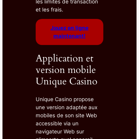
les limites de transaction
et les frais.
Jouez en ligne
maintenant!
Application et
version mobile
Unique Casino
Unique Casino propose
une version adaptée aux
mobiles de son site Web
accessible via un
navigateur Web sur