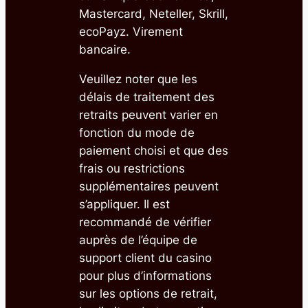
Mastercard, Neteller, Skrill,
ecoPayz. Virement
bancaire.
Veuillez noter que les
délais de traitement des
retraits peuvent varier en
fonction du mode de
paiement choisi et que des
frais ou restrictions
supplémentaires peuvent
s’appliquer. Il est
recommandé de vérifier
auprès de l’équipe de
support client du casino
pour plus d’informations
sur les options de retrait,