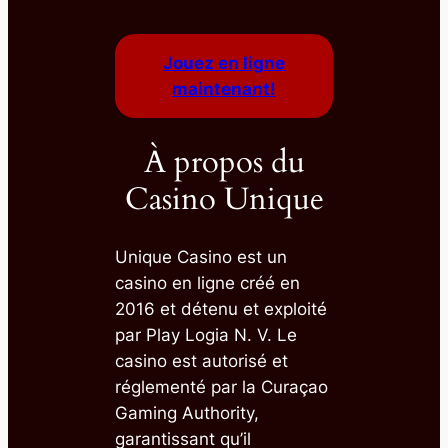
Jouez en ligne
maintenant!
À propos du
Casino Unique
Unique Casino est un
casino en ligne créé en
2016 et détenu et exploité
par Play Logia N. V. Le
casino est autorisé et
réglementé par la Curaçao
Gaming Authority,
garantissant qu’il